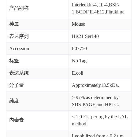
Interleukin-4, IL-4,BSF-
产品别称
1,BCDF,IL4E12,Pitrakinra
种属
Mouse
表达序列
His21-Ser140
Accession
P07750
标签
No Tag
表达系统
E.coli
分子量
Approximately13.5kDa.
> 97% as determined by
纯度
SDS-PAGE and HPLC.
< 1.0 EU per μg by the LAL
内毒素
method.
Lyophilized from a 0.2 μm