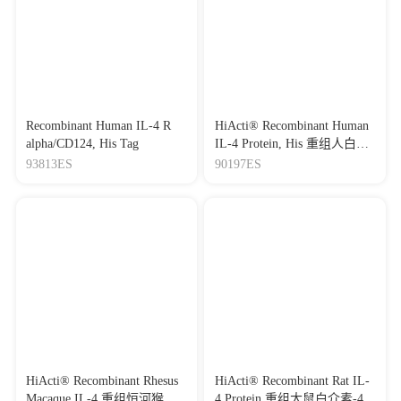
Recombinant Human IL-4 R
HiActi® Recombinant Human
alpha/CD124, His Tag
IL-4 Protein, His 重组人白介
素-4
93813ES
90197ES
HiActi® Recombinant Rhesus
HiActi® Recombinant Rat IL-
Macaque IL-4 重组恒河猴白
4 Protein 重组大鼠白介素-4