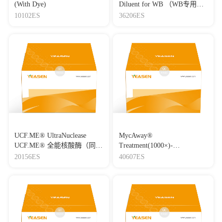
(With Dye)
Diluent for WB （WB专用一
抗二抗稀释液）
10102ES
36206ES
UCF.ME® UltraNuclease
MycAway®
UCF.ME® 全能核酸酶（同
Treatment(1000×)-
Benzonase）
Mycoplasma Elimination
20156ES
40607ES
Reagent 支原体去除试剂
（1000×）