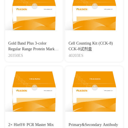
Gold Band Plus 3-color
Cell Counting Kit (CCK-8)
Regular Range Protein Marker
CCK-8试剂盒
(8-180 kDa) 三色预染蛋白质
20350ES
40203ES
分子量标准（8-180 kDa）
2× Hieff® PCR Master Mix
Primary&Secondary Antibody