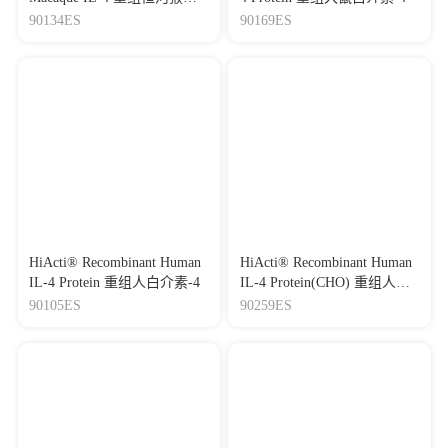
介素-4
90134ES
90169ES
HiActi® Recombinant Human
HiActi® Recombinant Human
IL-4 Protein 重组人白介素-4
IL-4 Protein(CHO) 重组人白
介素-4
90105ES
90259ES