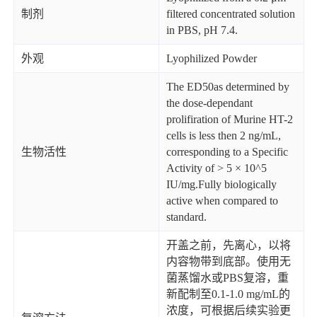
制剂
filtered concentrated solution
in PBS, pH 7.4.
外观
Lyophilized Powder
The ED50as determined by
the dose-dependant
prolifiration of Murine HT-2
cells is less then 2 ng/mL,
生物活性
corresponding to a Specific
Activity of > 5 × 10^5
IU/mg.Fully biologically
active when compared to
standard.
开盖之前，先离心，以将
内容物带到底部。使用无
菌蒸馏水或PBS复溶，重
新配制至0.1-1.0 mg/mL的
浓度，可根据后续实验更