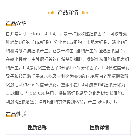
产品详情
产品介绍
白介素4（Interleukin-4,IL4），是一种多效性细胞因子，可诱导幼
稚辅助T细胞（Th0细胞）分化为Th2细胞，由肥大细胞、活化T细
胞和骨髓基质细胞产生。它是一种由T细胞产生的强效细胞因子，
在较小程度上由肿瘤相关的自然杀伤细胞、嗜碱性粒细胞和肥大细
胞产生。IL4是转化生长因子β分泌Th3的分化因子。IL4通过信号转
导子和转录激活子Stat6以及一种名为4PS的170K蛋白的酪氨酸磷酸
化激活两种不同的信号通路。重组小鼠IL4可诱导Th0细胞分化为
Th2细胞。与GM-CSF联用，将骨髓细胞诱导分化为树突状细胞。
刺激B细胞增殖；诱导B细胞抗体类别转换，产生IgE和IgG1。
产品性质
性质名称
性质详情