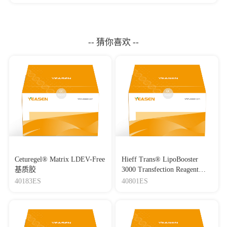
-- 猜你喜欢 --
Ceturegel® Matrix LDEV-Free
Hieff Trans® LipoBooster
基质胶
3000 Transfection Reagent
Lipo3000转染试剂
40183ES
40801ES