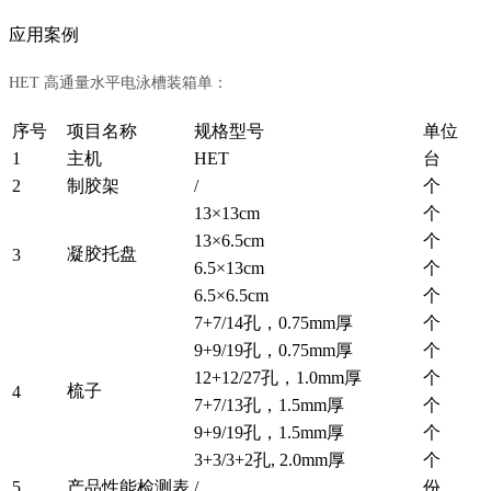
应用案例
HET 高通量水平电泳槽装箱单：
序号
项目名称
规格型号
单位
1
主机
HET
台
2
制胶架
/
个
13×13cm
个
13×6.5cm
个
凝胶托盘
3
6.5×13cm
个
6.5×6.5cm
个
7+7/14孔，0.75mm厚
个
9+9/19孔，0.75mm厚
个
12+12/27孔，1.0mm厚
个
梳子
4
7+7/13孔，1.5mm厚
个
9+9/19孔，1.5mm厚
个
3+3/3+2孔, 2.0mm厚
个
5
产品性能检测表
/
份