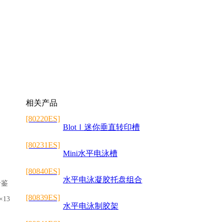
相关产品
[80220ES]
BlotⅠ迷你垂直转印槽
[80231ES]
Mini水平电泳槽
[80840ES]
水平电泳凝胶托盘组合
合鉴
[80839ES]
×13
水平电泳制胶架