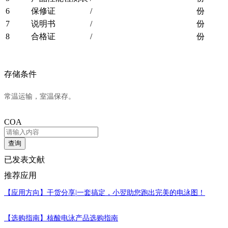
6
保修证
/
份
7
说明书
/
份
8
合格证
/
份
存储条件
常温运输，室温保存。
COA
查询
已发表文献
推荐应用
【应用方向】
干货分享|一套搞定，小翌助您跑出完美的电泳图！
【选购指南】
核酸电泳产品选购指南