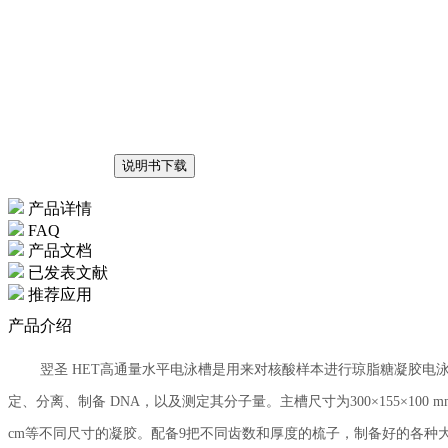
说明书下载
产品详情
FAQ
产品文档
已发表文献
推荐应用
产品介绍
翌圣 HET高通量水平电泳槽是用来对核酸样本进行琼脂糖凝胶
定、分离、制备 DNA，以及测定其分子量。
主槽尺寸为
300×155×100 
cm等不同尺寸的凝胶。配备9把不同齿数和厚度的梳子，制备好的各种