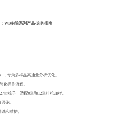
考：
WB实验系列产品-选购指南
er），专为多样品高通量分析优化。
，简化操作流程。
27齿梳子，适配8道和12道排枪加样。
液浸泡。
清洗和维护。