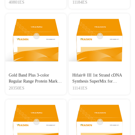
Lipo3000转染试剂
Master Mix
40801ES
11184ES
Gold Band Plus 3-color
Hifair® III 1st Strand cDNA
Regular Range Protein Marker
Synthesis SuperMix for
(8-180 kDa) 三色预染蛋白质
qPCR(gDNA digester plus)
20350ES
11141ES
分子量标准（8-180 kDa）