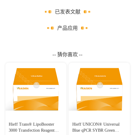
已发表文献
产品应用
-- 猜你喜欢 --
Hieff Trans® LipoBooster
Hieff UNICON® Universal
3000 Transfection Reagent
Blue qPCR SYBR Green