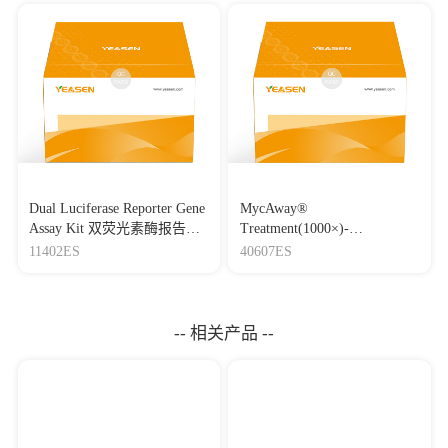
Dual Luciferase Reporter Gene
MycAway®
Assay Kit 双荧光素酶报告基
Treatment(1000×)-
因检测试剂盒
Mycoplasma Elimination
11402ES
40607ES
Reagent 支原体去除试剂
（1000×）
-- 相关产品 --