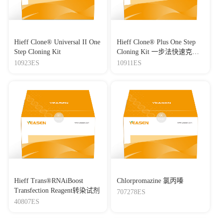
Hieff Clone® Universal II One
Hieff Clone® Plus One Step
Step Cloning Kit
Cloning Kit 一步法快速克隆
试剂盒
10923ES
10911ES
Hieff Trans®RNAiBoost
Chlorpromazine 氯丙嗪
Transfection Reagent转染试剂
707278ES
40807ES