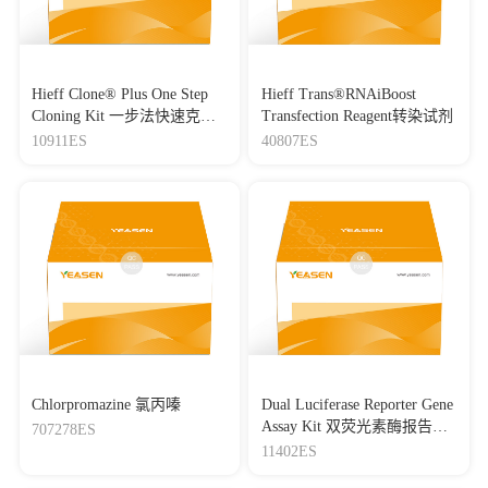
Hieff Clone® Plus One Step
Hieff Trans®RNAiBoost
Cloning Kit 一步法快速克隆
Transfection Reagent转染试剂
试剂盒
10911ES
40807ES
Chlorpromazine 氯丙嗪
Dual Luciferase Reporter Gene
Assay Kit 双荧光素酶报告基
707278ES
因检测试剂盒
11402ES