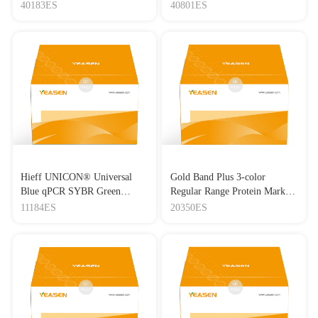
Lipo3000转染试剂
40183ES
40801ES
Hieff UNICON® Universal
Gold Band Plus 3-color
Blue qPCR SYBR Green
Regular Range Protein Marker
Master Mix
(8-180 kDa) 三色预染蛋白质
11184ES
20350ES
分子量标准（8-180 kDa）