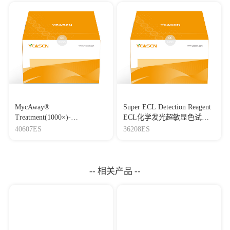
MycAway®
Super ECL Detection Reagent
Treatment(1000×)-
ECL化学发光超敏显色试剂
Mycoplasma Elimination
盒
40607ES
36208ES
Reagent 支原体去除试剂
（1000×）
-- 相关产品 --