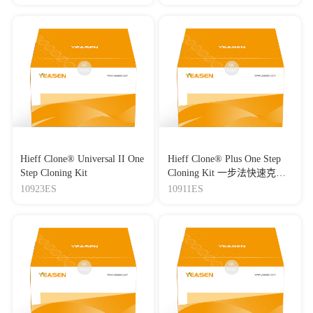
分子量标准（8-180 kDa）
Hieff Clone® Universal II One
Hieff Clone® Plus One Step
Step Cloning Kit
Cloning Kit 一步法快速克隆
试剂盒
10923ES
10911ES