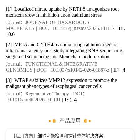
[1]
Localized nitrate uptake by NRT1.8 antagonizes root
meristem growth inhibition upon cadmium stress
Journal：JOURNAL OF HAZARDOUS
MATERIALS
|
DOI：10.1016/j.jhazmat.2026.141117
|
IF：
10.6
[2]
MICA and CYTH4 as immunological biomarkers of
intracranial aneurysm: a study integrating RNA sequencing,
single-cell sequencing and Mendelian randomization
Journal：FUNCTIONAL & INTEGRATIVE
GENOMICS
|
DOI：10.1007/s10142-026-01887-z
|
IF：4
[3]
WTAP stabilizes MMP12 expression to promote the
malignant phenotypes of esophageal cancer cells
Journal：Regenerative Therapy
|
DOI：
10.1016/j.reth.2026.101101
|
IF：4
产品应用
【应用方向】
细胞功能检测和探针整体解决方案