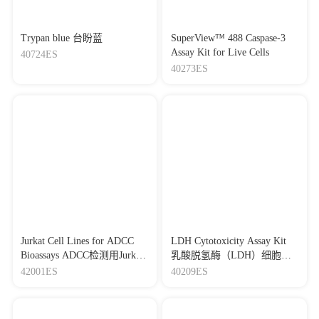
Trypan blue 台盼蓝
SuperView™ 488 Caspase-3
Assay Kit for Live Cells
40724ES
40273ES
Jurkat Cell Lines for ADCC
LDH Cytotoxicity Assay Kit
Bioassays ADCC检测用Jurkat
乳酸脱氢酶（LDH）细胞毒
效应细胞株
性检测试剂盒
42001ES
40209ES