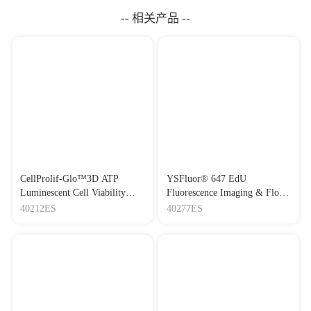
-- 相关产品 --
CellProlif-Glo™3D ATP
YSFluor® 647 EdU
Luminescent Cell Viability
Fluorescence Imaging & Flow
Assay Kit CellProlif-Glo™3D
Cytometry Assay kit
40212ES
40277ES
ATP Luminescent细胞活力检
YSFluor® 647 Click-iT EdU
测试剂盒
通用款细胞增殖检测试剂盒
（远红外色荧光）