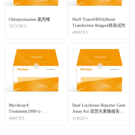
Chlorpromazine 氯丙嗪
Hieff Trans®RNAiBoost
Transfection Reagent转染试剂
707278ES
40807ES
MycAway®
Dual Luciferase Reporter Gene
Treatment(1000×)-
Assay Kit 双荧光素酶报告基
Mycoplasma Elimination
因检测试剂盒
40607ES
11402ES
Reagent 支原体去除试剂
（1000×）