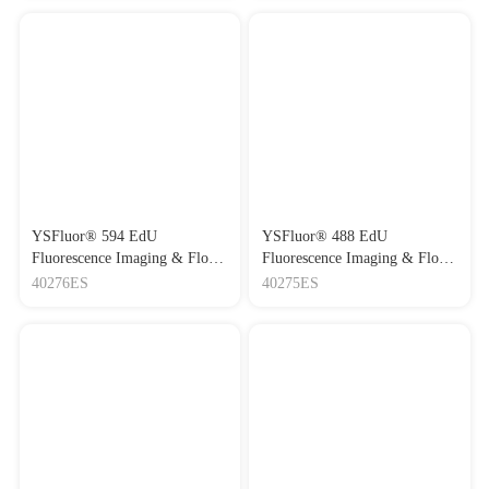
YSFluor® 594 EdU
YSFluor® 488 EdU
Fluorescence Imaging & Flow
Fluorescence Imaging & Flow
Cytometry Assay kit
Cytometry Assay kit
40276ES
40275ES
YSFluor® 594 Click-iT EdU
YSFluor®488 Click-iT EdU通
通用款细胞增殖检测试剂盒
用款细胞增殖检测试剂盒
（红色荧光）
（绿色荧光）