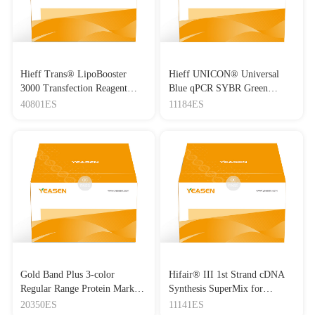
Hieff Trans® LipoBooster
Hieff UNICON® Universal
3000 Transfection Reagent
Blue qPCR SYBR Green
Lipo3000转染试剂
Master Mix
40801ES
11184ES
Gold Band Plus 3-color
Hifair® III 1st Strand cDNA
Regular Range Protein Marker
Synthesis SuperMix for
(8-180 kDa) 三色预染蛋白质
qPCR(gDNA digester plus)
20350ES
11141ES