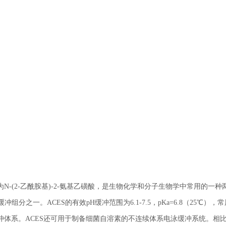
缩写为ACES，中文名为N-(2-乙酰胺基)-2-氨基乙磺酸，是生物化学和分子生物学中常用的一
d”缓冲组分之一。ACES的有效pH缓冲范围为6.1-7.5，pKa=6.8（25℃），
体系。ACES还可用于制备细菌自溶素的不连续体系电泳缓冲系统。相