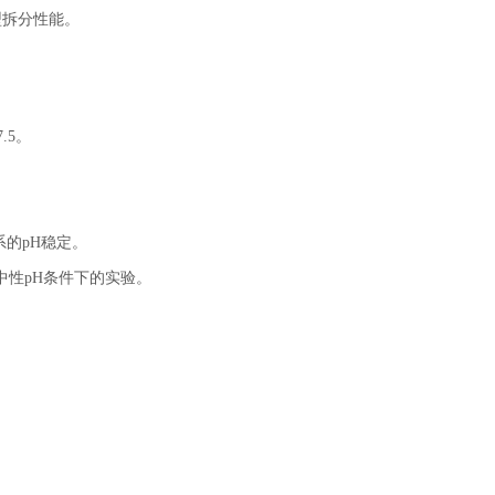
型拆分性能。
.5。
的pH稳定。
中性pH条件下的实验。
。