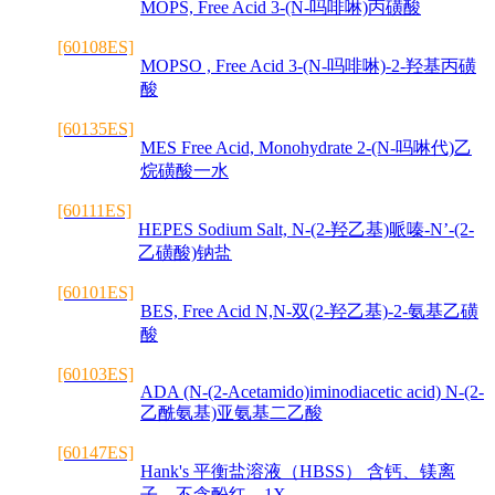
MOPS, Free Acid 3-(N-吗啡啉)丙磺酸
[60108ES]
MOPSO , Free Acid 3-(N-吗啡啉)-2-羟基丙磺
酸
[60135ES]
MES Free Acid, Monohydrate 2-(N-吗啉代)乙
烷磺酸一水
[60111ES]
HEPES Sodium Salt, N-(2-羟乙基)哌嗪-N’-(2-
乙磺酸)钠盐
[60101ES]
BES, Free Acid N,N-双(2-羟乙基)-2-氨基乙磺
酸
[60103ES]
ADA (N-(2-Acetamido)iminodiacetic acid) N-(2-
乙酰氨基)亚氨基二乙酸
[60147ES]
Hank's 平衡盐溶液（HBSS） 含钙、镁离
子，不含酚红，1X