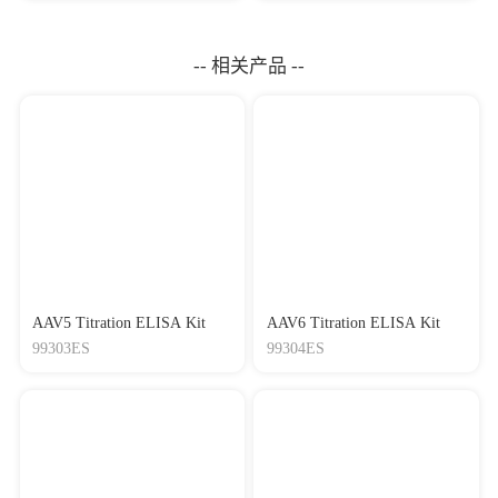
（1000×）
-- 相关产品 --
AAV5 Titration ELISA Kit
AAV6 Titration ELISA Kit
99303ES
99304ES