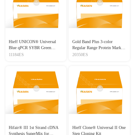
Hieff UNICON® Universal
Gold Band Plus 3-color
Blue qPCR SYBR Green
Regular Range Protein Marker
Master Mix
(8-180 kDa) 三色预染蛋白质
11184ES
20350ES
分子量标准（8-180 kDa）
Hifair® III 1st Strand cDNA
Hieff Clone® Universal II One
Synthesis SuperMix for
Step Cloning Kit