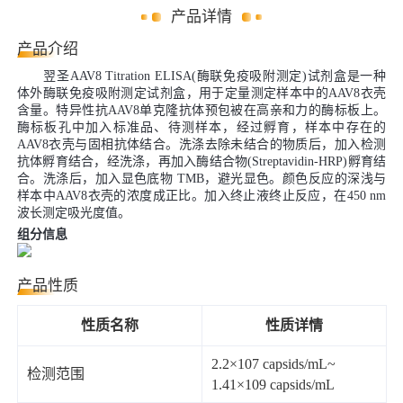
产品详情
产品介绍
翌圣AAV8 Titration ELISA(酶联免疫吸附测定)试剂盒是一种
体外酶联免疫吸附测定试剂盒，用于定量测定样本中的AAV8衣壳
含量。特异性抗AAV8单克隆抗体预包被在高亲和力的酶标板上。
酶标板孔中加入标准品、待测样本，经过孵育，样本中存在的
AAV8衣壳与固相抗体结合。洗涤去除未结合的物质后，加入检测
抗体孵育结合，经洗涤，再加入酶结合物(Streptavidin-HRP)孵育结
合。洗涤后，加入显色底物 TMB，避光显色。颜色反应的深浅与
样本中AAV8衣壳的浓度成正比。加入终止液终止反应，在450 nm
波长测定吸光度值。
组分信息
产品性质
性质名称
性质详情
2.2×107 capsids/mL~
检测范围
1.41×109 capsids/mL