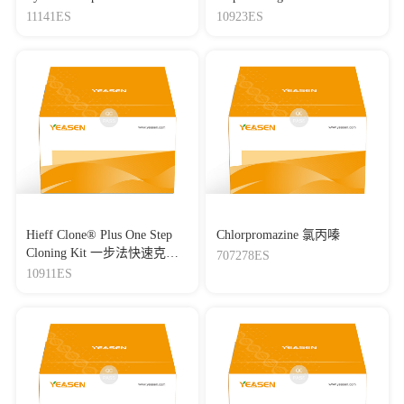
qPCR(gDNA digester plus)
11141ES
10923ES
Hieff Clone® Plus One Step
Chlorpromazine 氯丙嗪
Cloning Kit 一步法快速克隆
707278ES
试剂盒
10911ES