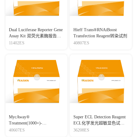
Dual Luciferase Reporter Gene
Hieff Trans®RNAiBoost
Assay Kit 双荧光素酶报告基
Transfection Reagent转染试剂
因检测试剂盒
11402ES
40807ES
MycAway®
Super ECL Detection Reagent
Treatment(1000×)-
ECL化学发光超敏显色试剂
Mycoplasma Elimination
盒
40607ES
36208ES
Reagent 支原体去除试剂