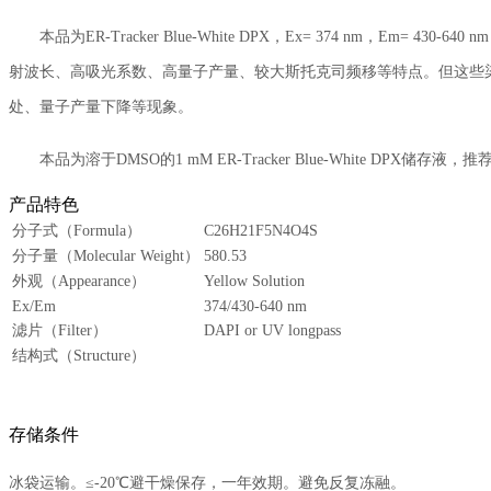
本品为ER-Tracker Blue-White DPX，Ex= 374 nm，Em= 
射波长、高吸光系数、高量子产量、较大斯托克司频移等特点。但这些
处、量子产量下降等现象。
本品为溶于DMSO的1 mM ER-Tracker Blue-White DPX储存液，
产品特色
分子式（Formula）
C26H21F5N4O4S
分子量（Molecular Weight）
580.53
外观（Appearance）
Yellow Solution
Ex/Em
374/430-640 nm
滤片（Filter）
DAPI or UV longpass
结构式（Structure）
存储条件
冰袋运输。≤-20℃避干燥保存，一年效期。避免反复冻融。