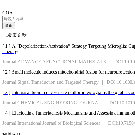
COA
查询
已发表文献
[ 1 ]
A “Depolarization-Activation” Strategy Targeting Microglia: C
Therapy
Journal:ADVANCED FUNCTIONAL MATERIALS
|
DOI:10.10
[ 2 ]
Small molecule induces mitochondrial fusion for neuroprotection 
Journal:Signal Transduction and Targeted Therapy
|
DOI:10.1038/
[ 3 ]
Intranasal biomimetic vesicle platform reprograms the gliobla
Journal:CHEMICAL ENGINEERING JOURNAL
|
DOI:10.1016/
[ 4 ]
Elucidating Tumorigenesis Mechanisms and Assessing Immunoth
Journal:International Journal of Biological Sciences
|
DOI:10.7150/
[ 5 ]
A promising traditional Chinese medicine combination derived fr
推荐应用