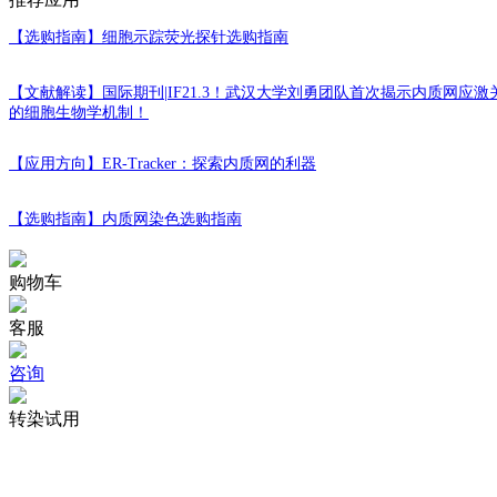
STAT3/PKR to promote autophagy signaling
【选购指南】
细胞示踪荧光探针选购指南
Journal:PHYTOMEDICINE
|
DOI:10.1016/j.phymed.2026.15781
[ 6 ]
Hypofucosylation of Unc5b regulated by Fut8 enhances macropha
【文献解读】
国际期刊|IF21.3！武汉大学刘勇团队首次揭示内质网应激
的细胞生物学机制！
Journal:Cell and Bioscience
|
DOI:10.1186/s13578-023-00959-y
|
[ 7 ]
【应用方向】
Quality evaluation of cultured meat with plant protein scaffold
ER-Tracker：探索内质网的利器
Journal:FOOD RESEARCH INTERNATIONAL
|
DOI:10.1016/j
【选购指南】
内质网染色选购指南
[ 8 ]
Mitofusin2 ameliorated ER stress and mitochondrial ROS through
induced acute kidney injury
购物车
Journal:ANTIOXIDANTS & REDOX SIGNALING
|
DOI:10.10
客服
[ 9 ]
HMGCS1 drives drug-resistance in acute myeloid leukemia thr
Journal:BIOMEDICINE & PHARMACOTHERAPY
咨询
|
DOI:10.10
[ 10 ]
Lead Disrupts Mitochondrial Morphology and Function through
转染试用
Journal:INTERNATIONAL JOURNAL OF MOLECULAR SCIE
[ 11 ]
Antioxidant Activity of Chlorogenic Acid Evaluated via EPR S