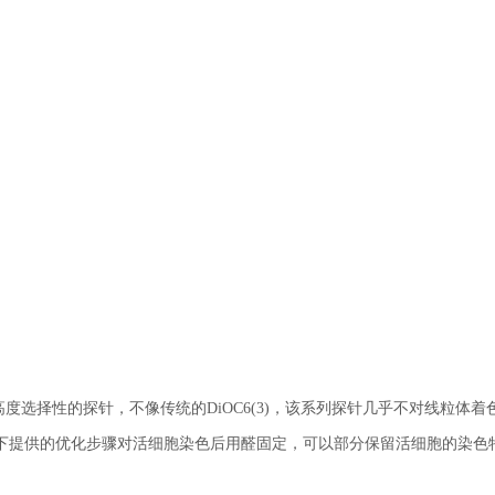
有高度选择性的探针，不像传统的DiOC6(3)，该系列探针几乎不对线粒体着
下提供的优化步骤对活细胞染色后用醛固定，可以部分保留活细胞的染色