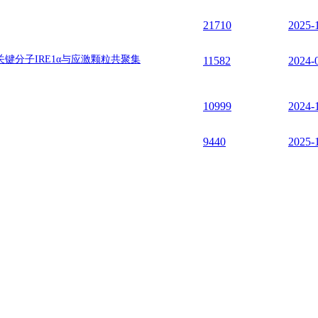
21710
2025-
0
|
IF:11.3
ge emigration and prevents atherosclerosis
关键分子IRE1α与应激颗粒共聚集
11582
2024-
IF:7.5
10999
2024-
.foodres.2022.111818
|
IF:7.43
9440
2025-
 maintaining mitochondria-associated ER membrane integrity in cispla
89/ars.2022.0178
|
IF:6.6
ough endoplasmic reticulum-UPR-mitochondria axis
16/j.biopha.2021.111378
|
IF:6.53
 Induction of ER Stress in Model of Neurotoxicity
NCES
|
DOI:10.3390/ijms231911435
|
IF:6.21
pectroscopy and Its Visual Tracking in Mouse Kidney