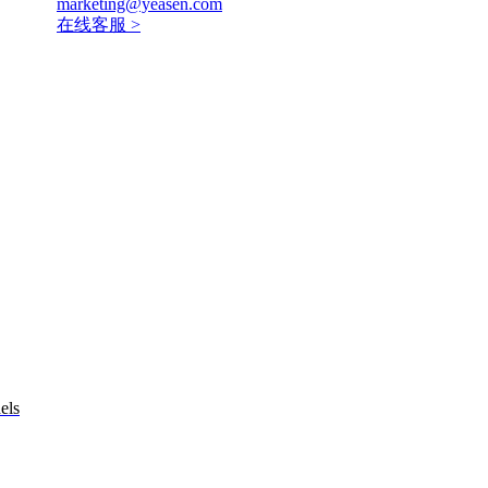
marketing@yeasen.com
在线客服 >
els
ting