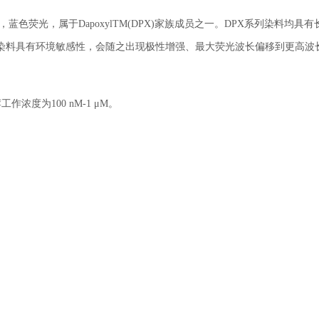
430-640 nm，蓝色荧光，属于DapoxylTM(DPX)家族成员之一。DPX系列染料均具
染料具有环境敏感性，会随之出现极性增强、最大荧光波长偏移到更高波
推荐工作浓度为100 nM-1 μM。