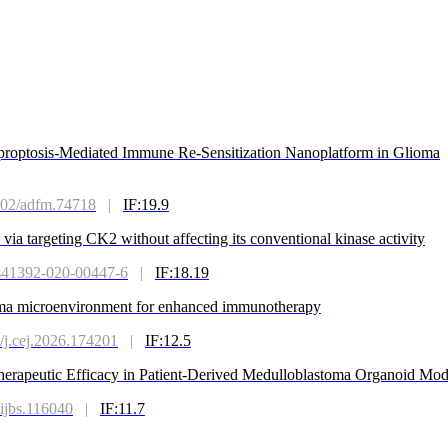
uproptosis-Mediated Immune Re-Sensitization Nanoplatform in Glioma
02/adfm.74718
|
IF:19.9
via targeting CK2 without affecting its conventional kinase activity
s41392-020-00447-6
|
IF:18.19
stoma microenvironment for enhanced immunotherapy
j.cej.2026.174201
|
IF:12.5
erapeutic Efficacy in Patient-Derived Medulloblastoma Organoid Mod
ijbs.116040
|
IF:11.7
om Wuji Wan for gastric ulcer therapy by inhibiting ERS through targe