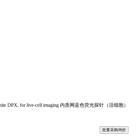
e-White DPX, for live-cell imaging 内质网蓝色荧光探针（活细胞）
批量采购询价