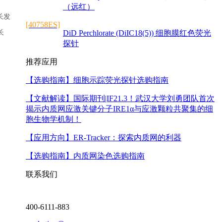
（远红）
有长发
[40758ES]
长
DiD Perchlorate (DiIC18(5)) 细胞膜红色荧光
探针
推荐应用
【选购指南】
细胞示踪荧光探针选购指南
【文献解读】
国际期刊|IF21.3！武汉大学刘勇团队首次
揭示内质网应激关键分子IRE1α与应激颗粒共聚集的细
胞生物学机制！
【应用方向】
ER-Tracker：探索内质网的利器
【选购指南】
内质网染色选购指南
联系我们
400-6111-883