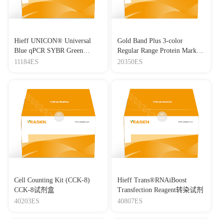
Hieff UNICON® Universal
Gold Band Plus 3-color
Blue qPCR SYBR Green
Regular Range Protein Marker
Master Mix
(8-180 kDa) 三色预染蛋白质
11184ES
20350ES
分子量标准（8-180 kDa）
Cell Counting Kit (CCK-8)
Hieff Trans®RNAiBoost
CCK-8试剂盒
Transfection Reagent转染试剂
40203ES
40807ES