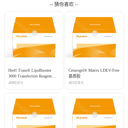
-- 猜你喜欢 --
Hieff Trans® LipoBooster
Ceturegel® Matrix LDEV-Free
3000 Transfection Reagent
基质胶
Lipo3000转染试剂
40801ES
40183ES