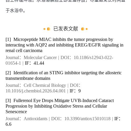
白上样缓冲液。水浴溶解后立即室温存放，尽量避免长时间置
于水浴中。
已发表文献
[1]
Micropeptide MIAC inhibits the tumor progression by
interacting with AQP2 and inhibiting EREG/EGFR signaling in
renal cell carcinoma
Journal：Molecular Cancer
|
DOI：10.1186/s12943-022-
01654-1
|
IF：41.44
[2]
Identification of an STING inhibitor targeting the allosteric
transmembrane domains
Journal：Cell Chemical Biology
|
DOI：
10.1016/j.chembiol.2026.04.001
|
IF：9
[3]
Fullerenol Eye Drops Mitigate UVB-Induced Cataract
Progression by Inhibiting Oxidative Stress and Cellular
Senescence
Journal：Antioxidants
|
DOI：10.3390/antiox15010118
|
IF：
6.6