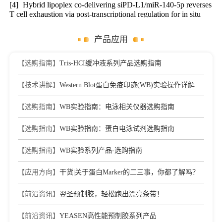
[4]
Hybrid lipoplex co-delivering siPD-L1/miR-140-5p reverses
T cell exhaustion via post-transcriptional regulation for in situ
photothermal vaccination
Journal：Nanoscale
|
DOI：10.1039/D5NR05275K
|
IF：5.1
产品应用
[5]
Targeted proteomic and bioinformatic investigation of
extracellular matrix remodeling in hAEC-EV-mediated corneal
【选购指南】
Tris-HCI缓冲液系列产品选购指南
repair
Journal：Frontiers in Bioengineering and
【技术讲解】
Western Blot蛋白免疫印迹(WB)实验操作详解
Biotechnology
|
DOI：10.3389/fbioe.2026.1772203
|
IF：4.8
【选购指南】
WB实验指南：电泳相关仪器选购指南
[6]
IRF7 Is Involved in Both STING and MAVS Mediating
IFN-β Signaling in IRF3-Lacking Chickens
【选购指南】
WB实验指南：蛋白电泳试剂选购指南
Journal：JOURNAL OF IMMUNOLOGY
|
DOI：
10.4049/jimmunol.1900293
|
IF：4.72
【选购指南】
WB实验系列产品-选购指南
[7]
Anti-inflammatory effects of higenamine (Hig) on LPS-
activated mouse microglia (BV2) through NF-κB and Nrf2/HO-
【应用方向】
干货|关于蛋白Marker的二三事，你都了解吗？
1 signaling pathways
Journal：INTERNATIONAL
【前沿资讯】
翌圣预制胶，轻松跑出漂亮条带！
IMMUNOPHARMACOLOGY
|
DOI：
10.1016/j.intimp.2020.106629
|
IF：3.94
【前沿资讯】
YEASEN高性能预制胶系列产品
[8]
CHIR99021 balance TGFβ1 induced human corneal