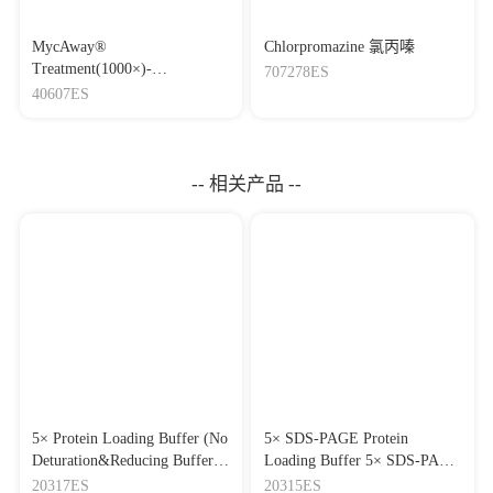
MycAway®
Chlorpromazine 氯丙嗪
Treatment(1000×)-
707278ES
Mycoplasma Elimination
40607ES
Reagent 支原体去除试剂
（1000×）
-- 相关产品 --
5× Protein Loading Buffer (No
5× SDS-PAGE Protein
Deturation&Reducing Buffer)
Loading Buffer 5× SDS-PAGE
5× 非变性非还原蛋白上样缓
蛋白上样缓冲液
20317ES
20315ES