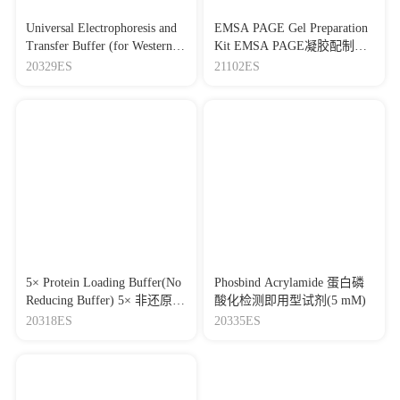
Universal Electrophoresis and
EMSA PAGE Gel Preparation
Transfer Buffer (for Western
Kit EMSA PAGE凝胶配制试
Blot) Western Blot电泳电转通
剂盒
20329ES
21102ES
用缓冲液
5× Protein Loading Buffer(No
Phosbind Acrylamide 蛋白磷
Reducing Buffer) 5× 非还原蛋
酸化检测即用型试剂(5 mM)
白上样缓冲液
20318ES
20335ES