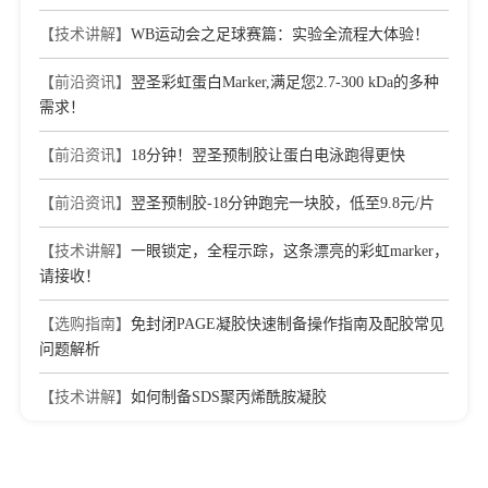
endothelial-to-mesenchymal transition to favor corneal
【技术讲解】
WB运动会之足球赛篇：实验全流程大体验！
endothelial cell proliferation
Journal：EXPERIMENTAL EYE RESEARCH
|
DOI：
【前沿资讯】
翌圣彩虹蛋白Marker,满足您2.7-300 kDa的多种
10.1016/j.exer.2022.108939
|
IF：3.77
需求！
[9]
Potential mechanisms of tremor tolerance induced in rats by
the repeated administration of total alkaloid extracts from the
【前沿资讯】
18分钟！翌圣预制胶让蛋白电泳跑得更快
seeds of Peganum harmala Linn
Journal：JOURNAL OF
【前沿资讯】
翌圣预制胶-18分钟跑完一块胶，低至9.8元/片
ETHNOPHARMACOLOGY
|
DOI：
10.1016/j.jep.2020.113183
|
IF：3.69
【技术讲解】
一眼锁定，全程示踪，这条漂亮的彩虹marker，
[10]
Improvement of Oxazolone-Induced Ulcerative Colitis in
请接收！
Rats Using Andrographolide
Journal：MOLECULES
|
DOI：
【选购指南】
免封闭PAGE凝胶快速制备操作指南及配胶常见
10.3390/molecules25010076
|
IF：3.06
问题解析
【技术讲解】
如何制备SDS聚丙烯酰胺凝胶