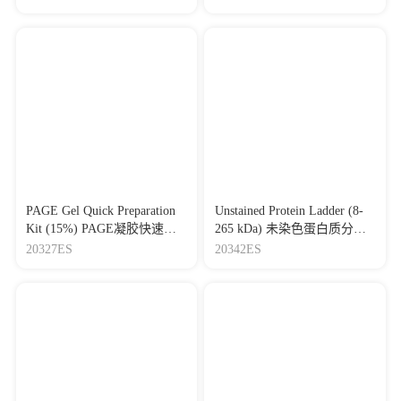
冲液
PAGE Gel Quick Preparation
Unstained Protein Ladder (8-
Kit (15%) PAGE凝胶快速制
265 kDa) 未染色蛋白质分子
备试剂盒 (15%)
量标准(8-265 kDa)
20327ES
20342ES