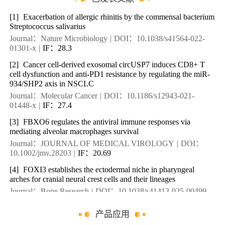
[1]
Exacerbation of allergic rhinitis by the commensal bacterium
Streptococcus salivarius
Journal：Nature Microbiology
|
DOI：10.1038/s41564-022-
01301-x
|
IF：28.3
[2]
Cancer cell-derived exosomal circUSP7 induces CD8+ T
cell dysfunction and anti-PD1 resistance by regulating the miR-
934/SHP2 axis in NSCLC
Journal：Molecular Cancer
|
DOI：10.1186/s12943-021-
01448-x
|
IF：27.4
[3]
FBXO6 regulates the antiviral immune responses via
mediating alveolar macrophages survival
Journal：JOURNAL OF MEDICAL VIROLOGY
|
DOI：
10.1002/jmv.28203
|
IF：20.69
[4]
FOXI3 establishes the ectodermal niche in pharyngeal
arches for cranial neural crest cells and their lineages
Journal：Bone Research
|
DOI：10.1038/s41413-025-00499-
w
|
IF：20.1
产品应用
[5]
Enhancer architecture-dependent multilayered transcriptional