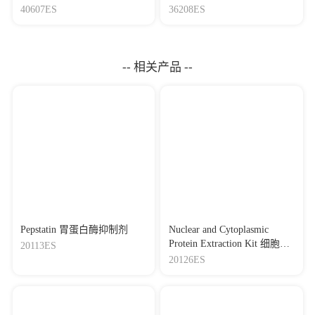
Mycoplasma Elimination
盒
40607ES
36208ES
[22]
Juxtamembrane 2 mimic peptide competitively inhibits
Reagent 支原体去除试剂
mitochondrial trafficking and activates ROS-mediated apoptosis
（1000×）
pathway to exert anti-tumor effects
Journal：Cell Death & Disease
|
DOI：10.1038/s41419-022-
-- 相关产品 --
04639-6
|
IF：9.69
[23]
The structural basis for glycerol permeation by human
AQP7
Journal：Science Bulletin
|
DOI：
10.1016/j.scib.2020.12.006
|
IF：9.51
[24]
USP39 stabilizes β-catenin by deubiquitination and
suppressing E3 ligase TRIM26 pre-mRNA maturation to
promote HCC progression
Journal：Cell Death & Disease
|
DOI：10.1038/s41419-023-
05593-7
|
IF：9
Pepstatin 胃蛋白酶抑制剂
Nuclear and Cytoplasmic
[25]
MIR22HG inhibits breast cancer progression by stabilizing
Protein Extraction Kit 细胞核/
20113ES
LATS2 tumor suppressor
细胞浆蛋白抽提试剂盒
20126ES
Journal：Cell Death & Disease
|
DOI：10.1038/s41419-021-
04105-9
|
IF：8.47
[26]
Protective effect of resveratrol against colistin-induced