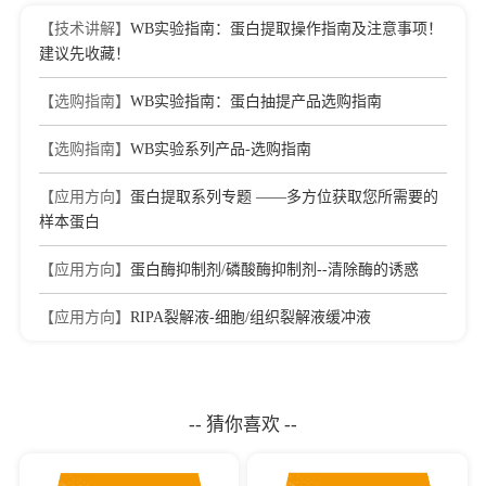
regulation orchestrates RA signaling-induced early lineage
differentiation of ESCs
【技术讲解】
WB实验指南：蛋白提取操作指南及注意事项！
Journal：NUCLEIC ACIDS RESEARCH
|
DOI：
建议先收藏！
10.1093/nar/gkab1001
|
IF：16.97
【选购指南】
WB实验指南：蛋白抽提产品选购指南
[6]
Vision rescue via unconstrained in vivo prime editing in
degenerating neural retinas
【选购指南】
WB实验系列产品-选购指南
Journal：JOURNAL OF EXPERIMENTAL
MEDICINE
|
DOI：10.1084/jem.20220776
|
IF：15.3
【应用方向】
蛋白提取系列专题 ——多方位获取您所需要的
[7]
Cucurbitacin B-induced G2/M cell cycle arrest of
样本蛋白
conjunctival melanoma cells mediated by GRP78–FOXM1–
KIF20A pathway
【应用方向】
蛋白酶抑制剂/磷酸酶抑制剂--清除酶的诱惑
Journal：Acta Pharmaceutica Sinica B
|
DOI：
10.1016/j.apsb.2022.05.021
|
IF：14.9
【应用方向】
RIPA裂解液-细胞/组织裂解液缓冲液
[8]
Structural repurposing of SGLT2 inhibitor empagliflozin for
strengthening anti-heart failure activity with lower glycosuria
Journal：Acta Pharmaceutica Sinica B
|
DOI：
10.1016/j.apsb.2022.08.023
|
IF：14.9
-- 猜你喜欢 --
[9]
A short period of early life oxytocin treatment rescues social
behavior dysfunction via suppression of hippocampal
hyperactivity in male mice