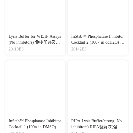
Journal：Cell and Bioscience
|
DOI：10.1186/s13578-021-
00614-4
|
IF：7.13
[34]
Comparison of RNA m6A and DNA methylation profiles
between mouse female germline stem cells and STO cells
Journal：Molecular Therapy-Nucleic Acids
|
DOI：
10.1016/j.omtn.2020.11.020
|
IF：7.03
Lysis Buffer for WB/IP Assays
InStab™ Phosphatase Inhibitor
(No inhibitors) 免疫印迹及免
Cocktail 2 (100× in ddH2O) 磷
[35]
circPVT1 regulates EMT and induces macrophage
疫沉淀用（WB/IP）裂解液
酸酶抑制剂混合物
20119ES
20142ES
polarization to promotes the progression of renal cell carcinoma
（无抑制剂）
2(100×,ddH2O)
Journal：Frontiers in Immunology
|
DOI：
10.3389/fimmu.2026.1760058
|
IF：7
[36]
Hsa_circ_0039569 facilitates the progression of
endometrial carcinoma by targeting the miR-197/high mobility
group protein A1 axis
Journal：Bioengineered
|
DOI：
10.1080/21655979.2022.2027060
|
IF：6.83
[37]
MiRNA-99a alleviates inflammation and oxidative stress in
lipopolysaccharide-stimulated PC-12 cells and rats post spinal
cord injury
InStab™ Phosphatase Inhibitor
RIPA Lysis Buffer(strong, No
Journal：Bioengineered
|
DOI：
Cocktail 1 (100× in DMSO) 磷
inhibitors) RIPA裂解液(强，
10.1080/21655979.2022.2031386
|
IF：6.83
酸酶抑制剂混合物
无抑制剂）