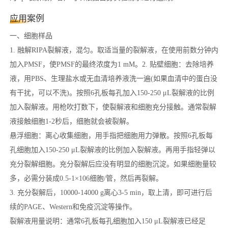
应用案例
一、细胞样品
1. 融解RIPA裂解液，混匀。取适当量的裂解液，在使用前数分钟内
加入PMSF，使PMSF的最终浓度为1 mM。2. 贴壁细胞：去除培养
液，用PBS、生理盐水或无血清培养液洗一遍(如果血清中的蛋白没
有干扰，可以不洗)。按照6孔板每孔加入150-250 μL裂解液的比例
加入裂解液。用枪吹打数下，使裂解液和细胞充分接触。通常裂解
液接触细胞1-2秒后，细胞就会被裂解。
悬浮细胞：离心收集细胞，用手指把细胞用力弹散。按照6孔板每
孔细胞加入150-250 μL裂解液的比例加入裂解液。再用手指轻弹以
充分裂解细胞。充分裂解后应没有明显的细胞沉淀。如果细胞量较
多，必需分装成0.5-1×106细胞/管，然后再裂解。
3. 充分裂解后，10000-14000 g离心3-5 min，取上清，即可进行后
续的PAGE、Western和免疫沉淀等操作。
裂解液用量说明：通常6孔板每孔细胞加入150 μL裂解液已经足