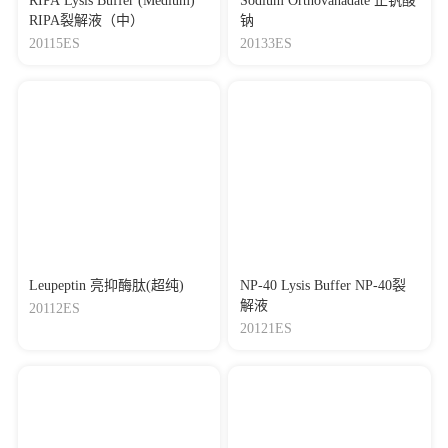
RIPA Lysis Buffer (Medium)
Sodium Orthovanadate 正钒酸
[30]
Efficient iron utilization compensates for loss of
RIPA裂解液（中）
钠
extracellular matrix of ovarian cancer spheroids
20115ES
20133ES
Journal：FREE RADICAL BIOLOGY AND
MEDICINE
|
DOI：
10.1016/j.freeradbiomed.2021.01.001
|
IF：7.38
[31]
Decreased expression of IDH1 by chronic unpredictable
stress suppresses proliferation and accelerates senescence of
granulosa cells through ROS activated MAPK signaling
pathways
Journal：FREE RADICAL BIOLOGY AND
MEDICINE
|
DOI：
10.1016/j.freeradbiomed.2021.04.016
|
IF：7.38
[32]
Never-in-Mitosis A-Related Kinase 8 (NEK8) Regulates
Leupeptin 亮抑酶肽(超纯)
NP-40 Lysis Buffer NP-40裂
Adipogenesis, Glucose Homeostasis, and Obesity
解液
20112ES
Journal：Oxidative Medicine and Cellular Longevity
|
DOI：
20121ES
10.1155/2022/1947067
|
IF：7.31
[33]
Spermidine induces cytoprotective autophagy of female
germline stem cells in vitro and ameliorates aging caused by
oxidative stress through upregulated sequestosome-1/p62
expression