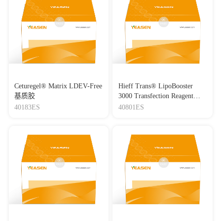
Journal：MOLECULAR PSYCHIATRY
|
DOI：
10.1038/s41380-022-01692-7
|
IF：13.44
[10]
Tumor progress intercept by intervening in Caveolin-1
related intercellular communication via ROS-sensitive c-Myc
targeting therapy
Journal：BIOMATERIALS
|
DOI：
10.1016/j.biomaterials.2021.120958
|
IF：12.48
Ceturegel® Matrix LDEV-Free
Hieff Trans® LipoBooster
[11]
Urinary exosomes-based Engineered Nanovectors for
基质胶
3000 Transfection Reagent
Homologously Targeted Chemo-Chemodynamic Prostate
Lipo3000转染试剂
40183ES
40801ES
Cancer Therapy via abrogating EGFR/AKT/NF-kB/IkB
signaling
Journal：BIOMATERIALS
|
DOI：
10.1016/j.biomaterials.2021.120946
|
IF：12.48
[12]
Glycogen synthase 1 promotes breast cancer progression
by promoting IκBα ubiquitination and degradation independent
of its canonical enzyme function
Journal：Cell Communication and Signaling
|
DOI：
10.1186/s12964-026-02728-z
|
IF：11.6
[13]
Afzelin resists UVA damage through autophagy and