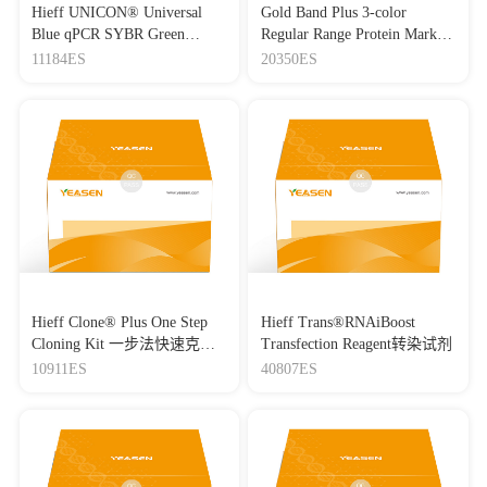
synergizes with ganoderic acid A to skin photoaging
Hieff UNICON® Universal
Gold Band Plus 3-color
Journal：PHYTOMEDICINE
|
DOI：
Blue qPCR SYBR Green
Regular Range Protein Marker
10.1016/j.phymed.2026.157782
|
IF：11.3
Master Mix
(8-180 kDa) 三色预染蛋白质
11184ES
20350ES
分子量标准（8-180 kDa）
[14]
CRYL1 inhibits tumorigenesis and metastasis in clear cell
renal cell carcinoma through upregulation of CASR
Journal：Cancer Genetics
|
DOI：
10.1016/j.cancergen.2026.05.001
|
IF：11
[15]
Original research: ANKRD22 is a potential novel target for
reversing the immunosuppressive effects of PMN-MDSCs in
ovarian cancer
Journal：Journal for ImmunoTherapy of Cancer
|
DOI：
10.1136/jitc-2022-005527
|
IF：10.9
[16]
Arsenic retention in erythrocytes and excessive
Hieff Clone® Plus One Step
Hieff Trans®RNAiBoost
erythrophagocytosis is related to low selenium status by impaired
Cloning Kit 一步法快速克隆
Transfection Reagent转染试剂
redox homeostasis
试剂盒
10911ES
40807ES
Journal：Redox Biology
|
DOI：
10.1016/j.redox.2022.102321
|
IF：10.79
[17]
Soft substrates promote direct chemical reprogramming of
fibroblasts into neurons
Journal：Acta Biomaterialia
|
DOI：