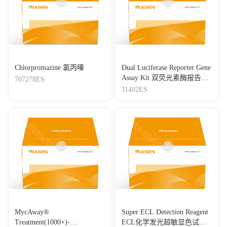
10.1016/j.actbio.2022.08.049
|
IF：10.63
[18]
Freeze-casting osteochondral scaffolds: The presence of a
nutrient-permeable film between the bone and cartilage defect
reduces cartilage regeneration
Journal：Acta Biomaterialia
|
DOI：
10.1016/j.actbio.2022.09.069
|
IF：10.63
Chlorpromazine 氯丙嗪
Dual Luciferase Reporter Gene
Assay Kit 双荧光素酶报告基
707278ES
[19]
Aquaporin 11 alleviates retinal Müller intracellular edema
因检测试剂盒
11402ES
through water efflux in diabetic retinopathy
Journal：PHARMACOLOGICAL RESEARCH
|
DOI：
10.1016/j.phrs.2022.106559
|
IF：10.33
[20]
DCBLD1 Promotes Lung Tumorigenesis by Inhibiting
PTP1B Dephosphorylation of EGFR
Journal：International Journal of Biological Sciences
|
DOI：
10.7150/ijbs.112100
|
IF：10
[21]
Therapeutic inhibition of PPARα-HIF1α-PGK1 signaling
targets leukemia stem and progenitor cells in acute myeloid
leukemia
Journal：CANCER LETTERS
|
DOI：
MycAway®
Super ECL Detection Reagent
10.1016/j.canlet.2022.215997
|
IF：9.76
Treatment(1000×)-
ECL化学发光超敏显色试剂