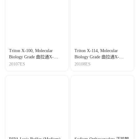
nephrotoxicity through regulating Nrf2 pathway and inhibiting
ferroptosis
Journal：FREE RADICAL BIOLOGY AND
MEDICINE
|
DOI：
10.1016/j.freeradbiomed.2026.02.009
|
IF：8
[27]
Retrograde regulation of mitochondrial fission and
epithelial to mesenchymal transition in hepatocellular carcinoma
by GCN5L1
Triton X-100, Molecular
Triton X-114, Molecular
Journal：ONCOGENE
|
DOI：10.1038/s41388-023-02621-
Biology Grade 曲拉通X-
Biology Grade 曲拉通X-
w
|
IF：8
100（分子生物学级）
114（分子生物学级）
20107ES
20108ES
[28]
Single-nucleotide transcription start sites profiling via
Nascent Strand-Specific RNA sequencing uncovers IFN-γ-
induced promoter dynamics
Journal：Journal of Genetics and Genomics
|
DOI：
10.1016/j.jgg.2026.03.014
|
IF：7.9
[29]
PAQR9 regulates hepatic ketogenesis and fatty acid
oxidation during fasting by modulating protein stability of
PPARα
Journal：Molecular Metabolism
|
DOI：
10.1016/j.molmet.2021.101331
|
IF：7.42