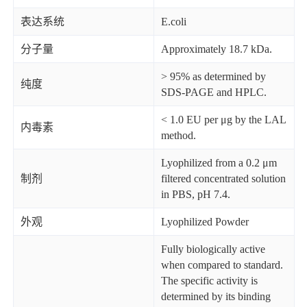
表达系统
E.coli
分子量
Approximately 18.7 kDa.
> 95% as determined by
纯度
SDS-PAGE and HPLC.
< 1.0 EU per μg by the LAL
内毒素
method.
Lyophilized from a 0.2 μm
制剂
filtered concentrated solution
in PBS, pH 7.4.
外观
Lyophilized Powder
Fully biologically active
when compared to standard.
The specific activity is
determined by its binding