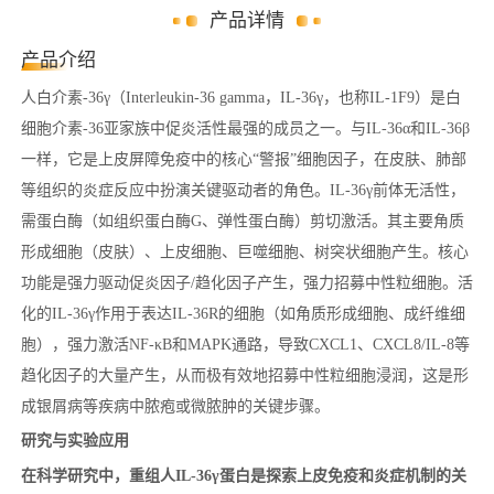
产品详情
产品介绍
人白介素-36γ（Interleukin-36 gamma，IL-36γ，也称IL-1F9）是白
细胞介素-36亚家族中促炎活性最强的成员之一。与IL-36α和IL-36β
一样，它是上皮屏障免疫中的核心“警报”细胞因子，在皮肤、肺部
等组织的炎症反应中扮演关键驱动者的角色。IL-36γ前体无活性，
需蛋白酶（如组织蛋白酶G、弹性蛋白酶）剪切激活。其主要角质
形成细胞（皮肤）、上皮细胞、巨噬细胞、树突状细胞产生。核心
功能是强力驱动促炎因子/趋化因子产生，强力招募中性粒细胞。活
化的IL-36γ作用于表达IL-36R的细胞（如角质形成细胞、成纤维细
胞），强力激活NF-κB和MAPK通路，导致CXCL1、CXCL8/IL-8等
趋化因子的大量产生，从而极有效地招募中性粒细胞浸润，这是形
成银屑病等疾病中脓疱或微脓肿的关键步骤。
研究与实验应用
在科学研究中，重组人IL-36γ蛋白是探索上皮免疫和炎症机制的关