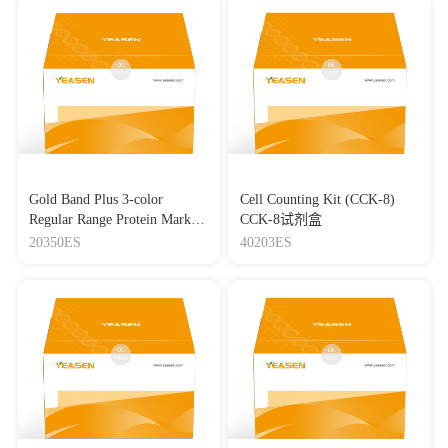
Gold Band Plus 3-color
Cell Counting Kit (CCK-8)
Regular Range Protein Marker
CCK-8试剂盒
(8-180 kDa) 三色预染蛋白质
20350ES
40203ES
分子量标准（8-180 kDa）