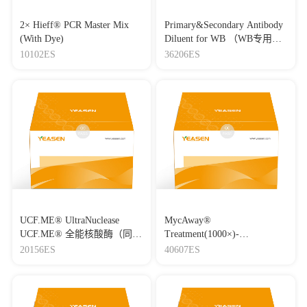
2× Hieff® PCR Master Mix
Primary&Secondary Antibody
(With Dye)
Diluent for WB （WB专用一
抗二抗稀释液）
10102ES
36206ES
UCF.ME® UltraNuclease
MycAway®
UCF.ME® 全能核酸酶（同
Treatment(1000×)-
Benzonase）
Mycoplasma Elimination
20156ES
40607ES
Reagent 支原体去除试剂
（1000×）