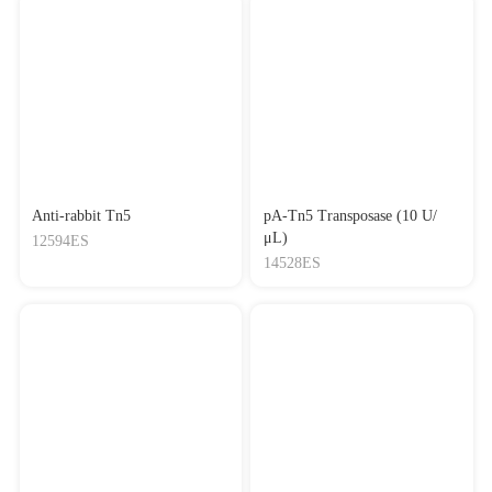
Anti-rabbit Tn5
pA-Tn5 Transposase (10 U/
μL)
12594ES
14528ES