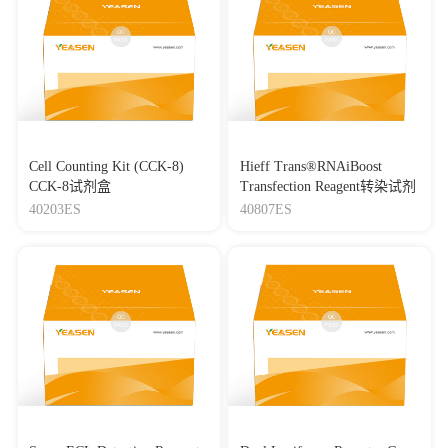
Cell Counting Kit (CCK-8)
Hieff Trans®RNAiBoost
CCK-8试剂盒
Transfection Reagent转染试剂
40203ES
40807ES