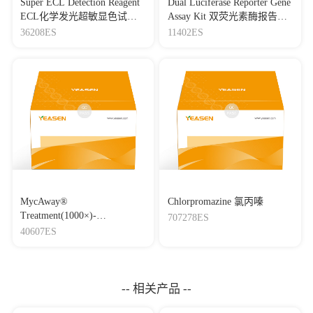
Super ECL Detection Reagent
Dual Luciferase Reporter Gene
ECL化学发光超敏显色试剂
Assay Kit 双荧光素酶报告基
盒
因检测试剂盒
36208ES
11402ES
MycAway®
Chlorpromazine 氯丙嗪
Treatment(1000×)-
707278ES
Mycoplasma Elimination
40607ES
Reagent 支原体去除试剂
（1000×）
-- 相关产品 --