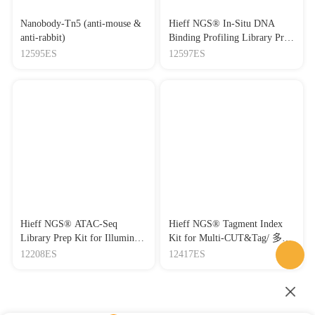
Nanobody-Tn5 (anti-mouse &
Hieff NGS® In-Situ DNA
anti-rabbit)
Binding Profiling Library Prep
Kit for Illumina® V2
12595ES
12597ES
CUT&Tag试剂盒（单靶标）
Hieff NGS® ATAC-Seq
Hieff NGS® Tagment Index
Library Prep Kit for Illumina®
Kit for Multi-CUT&Tag/ 多靶
ATAC建库试剂盒
标CUT&Tag专用建库接头
12208ES
12417ES