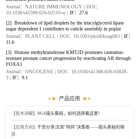
Journal：NATURE IMMUNOLOGY
|
DOI：
10.1038/s41590-026-02510-w
|
IF：27.6
[2]
Breakdown of lipid droplets by the triacylglycerol lipase
sugar dependent 1 contributes to cuticle assembly in poplar
Journal：PLANT CELL
|
DOI：10.1093/plcell/koag083
|
IF：
11.6
[3]
Histone methyltransferase KMT2D promotes castration-
resistant prostate cancer progression by reactivating AR through
FOXA1
Journal：ONCOGENE
|
DOI：10.1038/s41388-026-03828-
3
|
IF：9.1
产品应用
【技术讲解】
NGS接头集结，如何选择看这里！
【应用方向】
干货分享|文库“特异”决策者——接头奥秘的揭
示