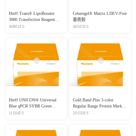
Hieff Trans® LipoBooster
Ceturegel® Matrix LDEV-Free
3000 Transfection Reagent
基质胶
Lipo3000转染试剂
40801ES
40183ES
Hieff UNICON® Universal
Gold Band Plus 3-color
Blue qPCR SYBR Green
Regular Range Protein Marker
Master Mix
(8-180 kDa) 三色预染蛋白质
11184ES
20350ES
分子量标准（8-180 kDa）