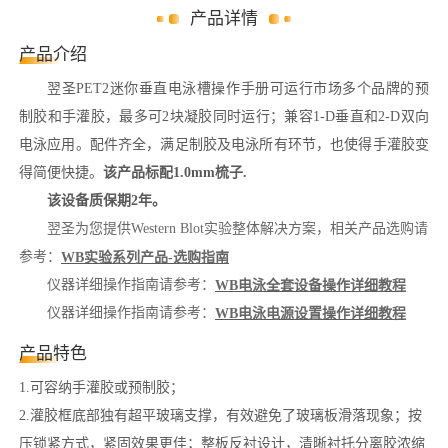
产品详情
产品介绍
翌圣PET2迷你垂直电泳槽操作手册可运行市场多个品牌的预
制胶和手灌胶，最多可2块凝胶同时运行；兼容1-D垂直和2-D双向
电泳应用。配件齐全，满足制胶及电泳所有环节，也使得手灌胶变
得简便快捷。
该产品标配1.0mm梳子.
该设备质保期2年。
翌圣为您提供Western Blot实验整体解决方案，相关产品选购请
参考：
WB实验系列产品-选购指南
仪器详细操作指南请参考：
WB电泳全套设备操作详细教程
仪器详细操作指南请参考：
WB电泳电源设置操作详细教程
产品特色
1.可容纳手灌胶或预制胶；
2.灌胶框底部独有超平玻璃支撑，有效避免了玻璃板滑落现象；按
压锁紧方式，紧固效果更佳；整板反衬设计，清晰衬托分离胶浓缩