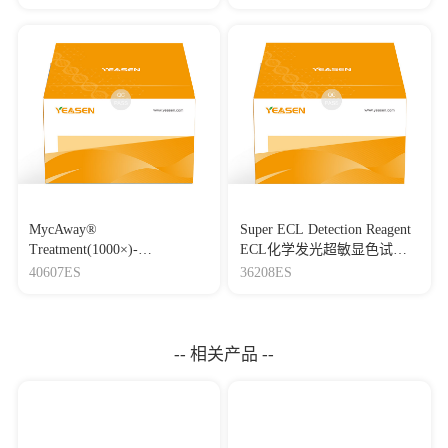
MycAway®
Super ECL Detection Reagent
Treatment(1000×)-
ECL化学发光超敏显色试剂
Mycoplasma Elimination
盒
40607ES
36208ES
Reagent 支原体去除试剂
（1000×）
-- 相关产品 --