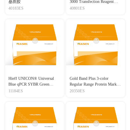
基质胶
3000 Transfection Reagent
Lipo3000转染试剂
40183ES
40801ES
Hieff UNICON® Universal
Gold Band Plus 3-color
Blue qPCR SYBR Green
Regular Range Protein Marker
Master Mix
(8-180 kDa) 三色预染蛋白质
11184ES
20350ES
分子量标准（8-180 kDa）