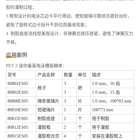
胶的灌制过程；
3.楔型设计的电泳芯边卡平行滑动，使短玻璃可靠挤压密封台阶，
避免了旋转式边卡抬升不到位而漏液现象；
4. 制胶底座流线型美观设计，非弹簧式按压锁紧，避免了弹簧压力
不够。
应用案例
PET 2
迷你垂直电泳槽装箱单：
货号
产品名称
数量
单位
描述
80801ES05
3
1.0 mm，10 齿
梳子
把
80802ES05
3
1.0 mm，15 齿
80808ES05
隔条玻璃片
3
片
1.0 mm，100*83 mm
80810ES05
短玻璃片
5
片
100*73 mm
80811ES05
制胶底座
2
个
用于制胶
80812ES05
灌胶框
2
个
用于灌胶
80815ES05
灌胶框合页
4
个
安装在灌胶框上