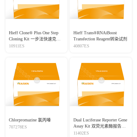
Hieff Clone® Plus One Step
Hieff Trans®RNAiBoost
Cloning Kit 一步法快速克隆
Transfection Reagent转染试剂
试剂盒
10911ES
40807ES
Chlorpromazine 氯丙嗪
Dual Luciferase Reporter Gene
Assay Kit 双荧光素酶报告基
707278ES
因检测试剂盒
11402ES