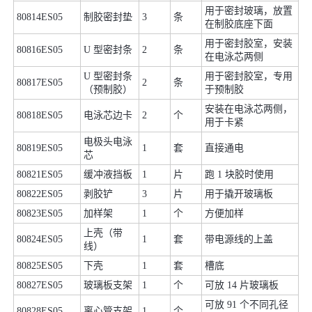
用于密封玻璃，放置
80814ES05
制胶密封垫
3
条
在制胶底座下面
用于密封胶室，安装
80816ES05
U 型密封条
2
条
在电泳芯两侧
U 型密封条
用于密封胶室，专用
80817ES05
2
条
（预制胶）
于预制胶
安装在电泳芯两侧，
80818ES05
电泳芯边卡
2
个
用于卡紧
电极头电泳
80819ES05
1
套
直接通电
芯
80821ES05
缓冲液挡板
1
片
跑 1 块胶时使用
80822ES05
剥胶铲
3
片
用于撬开玻璃板
80823ES05
加样架
1
个
方便加样
上壳（带
80824ES05
1
套
带电源线的上盖
线）
80825ES05
下壳
1
套
槽底
80827ES05
玻璃板支架
1
个
可放 14 片玻璃板
可放 91 个不同孔径
80828ES05
离心管支架
1
个