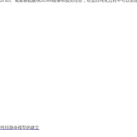
硫酸钠，平均分子量约20 kD。葡聚糖硫酸钠20,000能够和脂类结合，在蛋白纯化过程中可以
SS） 溃疡性结肠炎模型的建立