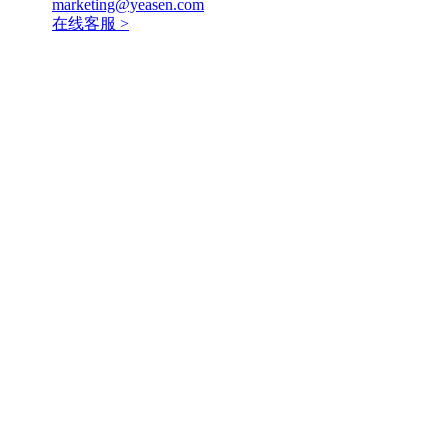
marketing@yeasen.com
在线客服 >