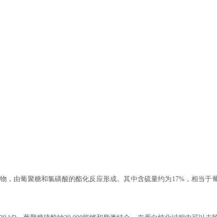
阴离子衍生物，由葡聚糖和氯磺酸的酯化反应形成。其中含硫量约为17%，相当于