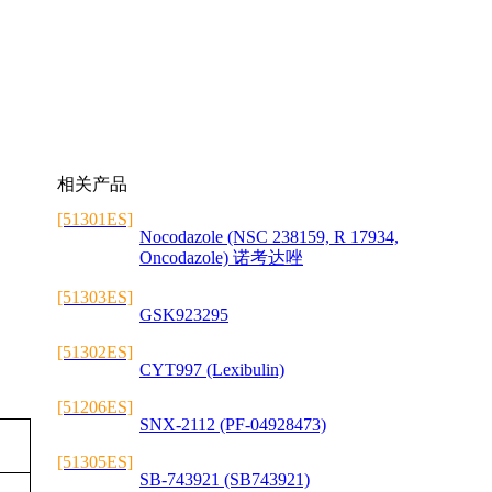
相关产品
[51301ES]
Nocodazole (NSC 238159, R 17934,
Oncodazole) 诺考达唑
[51303ES]
GSK923295
[51302ES]
CYT997 (Lexibulin)
[51206ES]
SNX-2112 (PF-04928473)
[51305ES]
SB-743921 (SB743921)