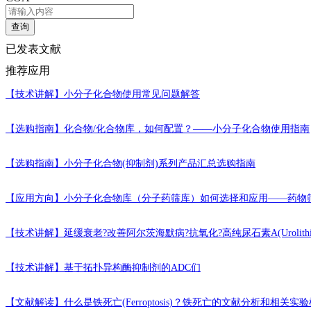
查询
已发表文献
推荐应用
【技术讲解】
小分子化合物使用常见问题解答
【选购指南】
化合物/化合物库，如何配置？——小分子化合物使用指南
【选购指南】
小分子化合物(抑制剂)系列产品汇总选购指南
【应用方向】
小分子化合物库（分子药筛库）如何选择和应用——药物
【技术讲解】
延缓衰老?改善阿尔茨海默病?抗氧化?高纯尿石素A(Urolithi
【技术讲解】
基于拓扑异构酶抑制剂的ADC们
【文献解读】
什么是铁死亡(Ferroptosis)？铁死亡的文献分析和相关