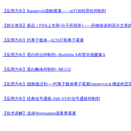
【应用方向】
Rapamycin雷帕霉素——mTOR特异性抑制剂
【前沿资讯】
新品｜FDA上市库(分子药筛库)——药物筛选和高分文章
【应用方向】
钙离子载体--A23187和离子霉素
【应用方向】
蛋白转运抑制剂--Brefeldin A布雷非德菌素A
【应用方向】
蛋白酶体抑制剂--MG132
【应用方向】
细胞激活剂──钙离子载体离子霉素Ionomycin＆佛波肉荳
【应用方向】
经典信号通路-JAK-STAT信号通路抑制剂
【技术讲解】
浅谈Wortmannin渥曼青霉素