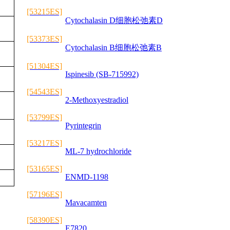
[53215ES]
Cytochalasin D细胞松弛素D
[53373ES]
Cytochalasin B细胞松弛素B
[51304ES]
Ispinesib (SB-715992)
[54543ES]
2-Methoxyestradiol
[53799ES]
Pyrintegrin
[53217ES]
ML-7 hydrochloride
[53165ES]
ENMD-1198
[57196ES]
Mavacamten
[58390ES]
E7820