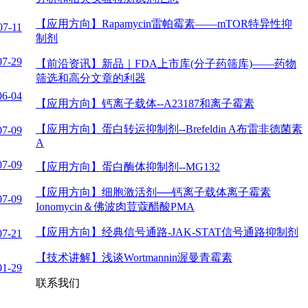
【应用方向】
Rapamycin雷帕霉素——mTOR特异性抑
07-11
制剂
07-29
【前沿资讯】
新品｜FDA上市库(分子药筛库)——药物
筛选和高分文章的利器
06-04
【应用方向】
钙离子载体--A23187和离子霉素
【应用方向】
蛋白转运抑制剂--Brefeldin A布雷非德菌素
07-09
A
07-09
【应用方向】
蛋白酶体抑制剂--MG132
【应用方向】
细胞激活剂──钙离子载体离子霉素
07-09
Ionomycin＆佛波肉荳蔻醋酸PMA
【应用方向】
经典信号通路-JAK-STAT信号通路抑制剂
07-21
【技术讲解】
浅谈Wortmannin渥曼青霉素
01-29
联系我们