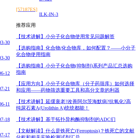
[57187ES]
ILK-IN-3
推荐应用
【技术讲解】
小分子化合物使用常见问题解答
03-30
【选购指南】
化合物/化合物库，如何配置？——小分子
化合物使用指南
03-30
【选购指南】
小分子化合物(抑制剂)系列产品汇总选购
指南
06-12
【应用方向】
小分子化合物库（分子药筛库）如何选择
07-21
和应用——药物筛选重要工具和高分文章的利器
【技术讲解】
延缓衰老?改善阿尔茨海默病?抗氧化?高
06-11
纯尿石素A(Urolithin A)统统都能！
07-18
【技术讲解】
基于拓扑异构酶抑制剂的ADC们
【文献解读】
什么是铁死亡(Ferroptosis)？铁死亡的文献
07-17
分析和相关实验检测试剂汇总