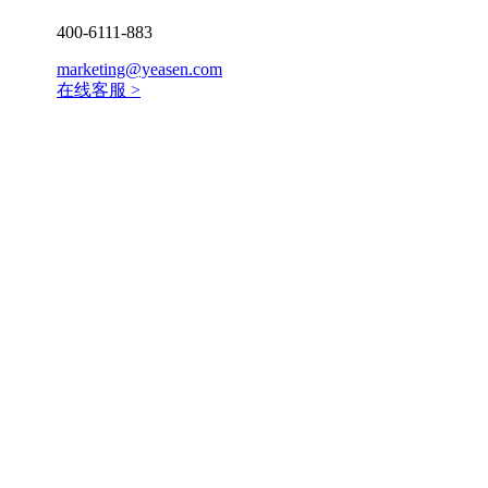
400-6111-883
marketing@yeasen.com
在线客服 >