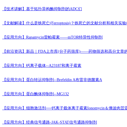
【技术讲解】
基于拓扑异构酶抑制剂的ADC们
【文献解读】
什么是铁死亡(Ferroptosis)？铁死亡的文献分析和相关
【应用方向】
Rapamycin雷帕霉素——mTOR特异性抑制剂
【前沿资讯】
新品｜FDA上市库(分子药筛库)——药物筛选和高分文章
【应用方向】
钙离子载体--A23187和离子霉素
【应用方向】
蛋白转运抑制剂--Brefeldin A布雷非德菌素A
【应用方向】
蛋白酶体抑制剂--MG132
【应用方向】
细胞激活剂──钙离子载体离子霉素Ionomycin＆佛波肉荳
【应用方向】
经典信号通路-JAK-STAT信号通路抑制剂