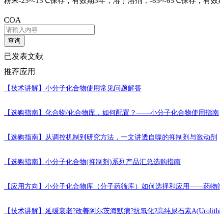
粉末-25~-15℃保存，有效期3年；溶于溶剂，-85~-65℃保存，有效
COA
查询
已发表文献
推荐应用
【技术讲解】
小分子化合物使用常见问题解答
【选购指南】
化合物/化合物库，如何配置？——小分子化合物使用指南
【选购指南】
从调控机制到研究方法，一文讲透自噬的抑制剂与激动剂
【选购指南】
小分子化合物(抑制剂)系列产品汇总选购指南
【应用方向】
小分子化合物库（分子药筛库）如何选择和应用——药物
【技术讲解】
延缓衰老?改善阿尔茨海默病?抗氧化?高纯尿石素A(Urolithi