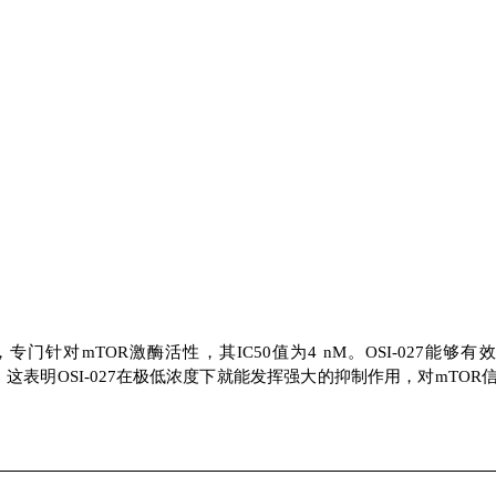
，专门针对mTOR激酶活性，其IC50值为4 nM。OSI-027能够有
 nM。这表明OSI-027在极低浓度下就能发挥强大的抑制作用，对mTOR