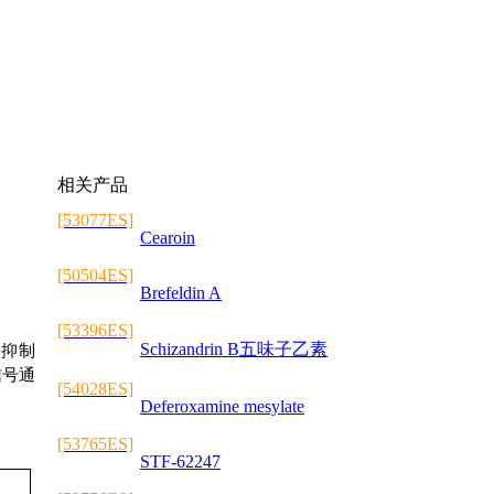
相关产品
[53077ES]
Cearoin
[50504ES]
Brefeldin A
[53396ES]
Schizandrin B五味子乙素
效抑制
信号通
[54028ES]
Deferoxamine mesylate
[53765ES]
STF-62247