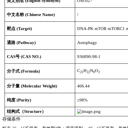
英文别名
(
English Synonym
)
OSI-027
中文名称
(
Chinese Name
)
/
靶点
(Target)
DNA-PK mTOR mTORC1 m
通路
(Pathway)
Autophagy
CAS号
(
CAS NO.
)
936890-98-1
C
H
N
O
分子式
(
Formula
)
21
22
6
3
分子量
(
Molecular Weight
)
406.44
纯度
(
Purity
)
≥98%
结构式（
Structure
）
存储条件