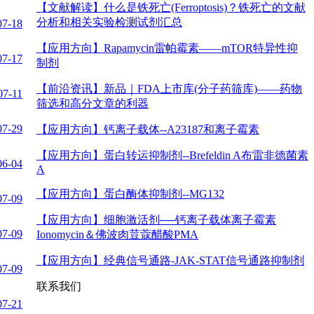
【文献解读】
什么是铁死亡(Ferroptosis)？铁死亡的文献
分析和相关实验检测试剂汇总
07-18
【应用方向】
Rapamycin雷帕霉素——mTOR特异性抑
07-17
制剂
【前沿资讯】
新品｜FDA上市库(分子药筛库)——药物
07-11
筛选和高分文章的利器
07-29
【应用方向】
钙离子载体--A23187和离子霉素
【应用方向】
蛋白转运抑制剂--Brefeldin A布雷非德菌素
06-04
A
【应用方向】
蛋白酶体抑制剂--MG132
07-09
【应用方向】
细胞激活剂──钙离子载体离子霉素
07-09
Ionomycin＆佛波肉荳蔻醋酸PMA
【应用方向】
经典信号通路-JAK-STAT信号通路抑制剂
07-09
联系我们
07-21