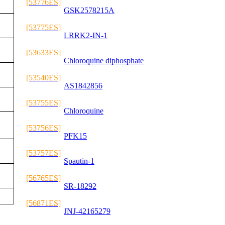
[53776ES]
GSK2578215A
[53775ES]
LRRK2-IN-1
[53633ES]
Chloroquine diphosphate
[53540ES]
AS1842856
[53755ES]
Chloroquine
[53756ES]
PFK15
[53757ES]
Spautin-1
[56765ES]
SR-18292
[56871ES]
JNJ-42165279