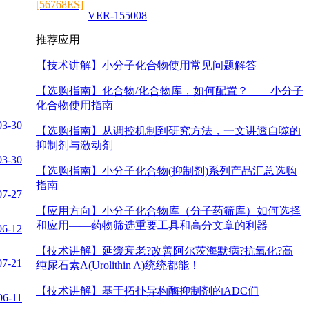
[56768ES]
VER-155008
推荐应用
【技术讲解】
小分子化合物使用常见问题解答
【选购指南】
化合物/化合物库，如何配置？——小分子
化合物使用指南
03-30
【选购指南】
从调控机制到研究方法，一文讲透自噬的
抑制剂与激动剂
03-30
【选购指南】
小分子化合物(抑制剂)系列产品汇总选购
指南
07-27
【应用方向】
小分子化合物库（分子药筛库）如何选择
和应用——药物筛选重要工具和高分文章的利器
06-12
【技术讲解】
延缓衰老?改善阿尔茨海默病?抗氧化?高
07-21
纯尿石素A(Urolithin A)统统都能！
【技术讲解】
基于拓扑异构酶抑制剂的ADC们
06-11