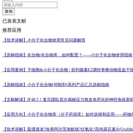
查询
已发表文献
推荐应用
【技术讲解】
小分子化合物使用常见问题解答
【选购指南】
化合物/化合物库，如何配置？——小分子化合物使用指南
【应用案例】
干细胞&小分子化合物 | 前列腺素E2调控脊椎动物造血
【选购指南】
小分子化合物(抑制剂)系列产品汇总选购指南
【文献解读】
IF48.5！复旦团队首次揭秘压力致皮炎恶化的神经免疫新
【应用方向】
小分子化合物库（分子药筛库）如何选择和应用——药物
【技术讲解】
延缓衰老?改善阿尔茨海默病?抗氧化?高纯尿石素A(Urolithi