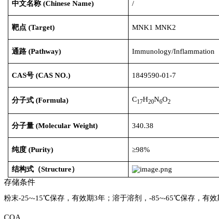
中文名称
(
Chinese Name
)
/
靶点
(Target)
MNK1 MNK2
通路
(Pathway)
Immunology/Inflammation
CAS号
(
CAS NO.
)
1849590-01-7
C
H
N
O
分子式
(
Formula
)
17
20
6
2
分子量
(
Molecular Weight
)
340.38
纯度
(
Purity
)
≥98%
结构式（
Structure
）
存储条件
粉末-25~-15℃保存，有效期3年；溶于溶剂，-85~-65℃保存，有效
COA