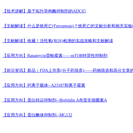
【技术讲解】
基于拓扑异构酶抑制剂的ADC们
【文献解读】
什么是铁死亡(Ferroptosis)？铁死亡的文献分析和相关
【文献解读】
收藏！活性氧(ROS)检测的实战攻略和文献解读
【应用方向】
Rapamycin雷帕霉素——mTOR特异性抑制剂
【前沿资讯】
新品｜FDA上市库(分子药筛库)——药物筛选和高分文章
【应用方向】
钙离子载体--A23187和离子霉素
【应用方向】
蛋白转运抑制剂--Brefeldin A布雷非德菌素A
【应用方向】
蛋白酶体抑制剂--MG132