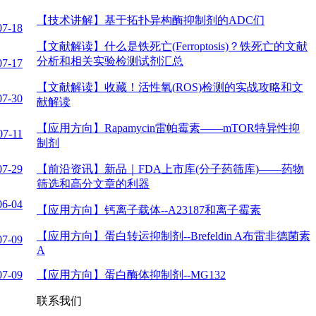
【技术讲解】
基于拓扑异构酶抑制剂的ADC们
07-18
【文献解读】
什么是铁死亡(Ferroptosis)？铁死亡的文献
分析和相关实验检测试剂汇总
07-17
【文献解读】
收藏！活性氧(ROS)检测的实战攻略和文
07-30
献解读
【应用方向】
Rapamycin雷帕霉素——mTOR特异性抑
07-11
制剂
07-29
【前沿资讯】
新品｜FDA上市库(分子药筛库)——药物
筛选和高分文章的利器
06-04
【应用方向】
钙离子载体--A23187和离子霉素
【应用方向】
蛋白转运抑制剂--Brefeldin A布雷非德菌素
07-09
A
07-09
【应用方向】
蛋白酶体抑制剂--MG132
联系我们