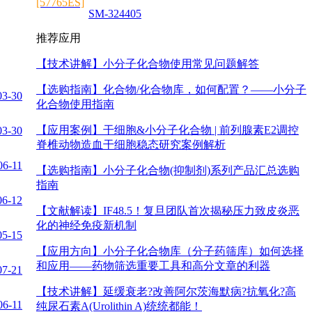
[57765ES]
SM-324405
推荐应用
【技术讲解】
小分子化合物使用常见问题解答
【选购指南】
化合物/化合物库，如何配置？——小分子
03-30
化合物使用指南
【应用案例】
干细胞&小分子化合物 | 前列腺素E2调控
03-30
脊椎动物造血干细胞稳态研究案例解析
06-11
【选购指南】
小分子化合物(抑制剂)系列产品汇总选购
指南
06-12
【文献解读】
IF48.5！复旦团队首次揭秘压力致皮炎恶
化的神经免疫新机制
05-15
【应用方向】
小分子化合物库（分子药筛库）如何选择
和应用——药物筛选重要工具和高分文章的利器
07-21
【技术讲解】
延缓衰老?改善阿尔茨海默病?抗氧化?高
06-11
纯尿石素A(Urolithin A)统统都能！