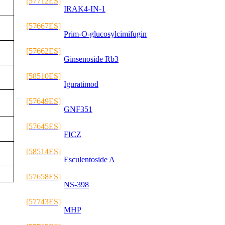
[57712ES]
IRAK4-IN-1
[57667ES]
Prim-O-glucosylcimifugin
[57662ES]
Ginsenoside Rb3
[58510ES]
Iguratimod
[57649ES]
GNF351
[57645ES]
FICZ
[58514ES]
Esculentoside A
[57658ES]
NS-398
[57743ES]
MHP