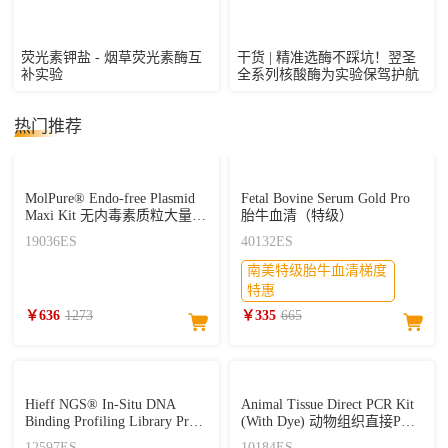
荧光素钾盐 - 烟草荧光素酶互
干货 | 精准选酶不踩坑！翌圣
补实验
全系列核酸酶为实验保驾护航
热门推荐
MolPure® Endo-free Plasmid
Fetal Bovine Serum Gold Pro
Maxi Kit 无内毒素质粒大量提
胎牛血清（特级）
取试剂盒
19036ES
40132ES
南美特级胎牛血清梯度
特惠
￥636
1273
￥335
665
Hieff NGS® In-Situ DNA
Animal Tissue Direct PCR Kit
Binding Profiling Library Prep
(With Dye) 动物组织直接PCR
Kit for Illumina® V2
试剂盒
12597ES
10184ES