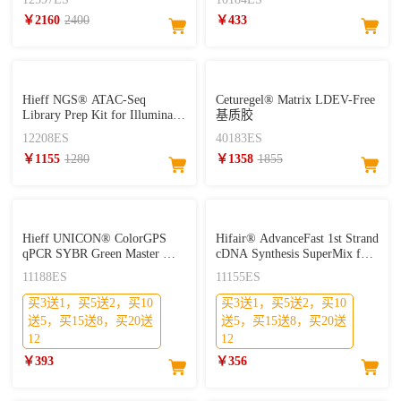
CUT&Tag试剂盒（单靶标）
￥2160
2400
￥433
Hieff NGS® ATAC-Seq
Ceturegel® Matrix LDEV-Free
Library Prep Kit for Illumina®
基质胶
ATAC建库试剂盒
12208ES
40183ES
￥1155
1280
￥1358
1855
Hieff UNICON® ColorGPS
Hifair® AdvanceFast 1st Strand
qPCR SYBR Green Master Mix
cDNA Synthesis SuperMix for
(No Rox)
qPCR (DNA digester plus)
11188ES
11155ES
买3送1，买5送2，买10
买3送1，买5送2，买10
送5，买15送8，买20送
送5，买15送8，买20送
12
12
￥393
￥356