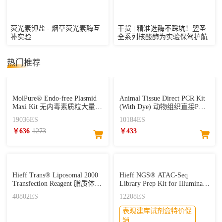
荧光素钾盐 - 烟草荧光素酶互
干货 | 精准选酶不踩坑！翌圣
补实验
全系列核酸酶为实验保驾护航
热门推荐
MolPure® Endo-free Plasmid
Animal Tissue Direct PCR Kit
Maxi Kit 无内毒素质粒大量提
(With Dye) 动物组织直接PCR
取试剂盒
试剂盒
19036ES
10184ES
￥636
1273
￥433
Hieff Trans® Liposomal 2000
Hieff NGS® ATAC-Seq
Transfection Reagent 脂质体核
Library Prep Kit for Illumina®
酸转染试剂
ATAC建库试剂盒
40802ES
12208ES
表观建库试剂盒特价促
销