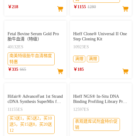
￥218
￥1155
1280
Fetal Bovine Serum Gold Pro
Hieff Clone® Universal II One
胎牛血清（特级）
Step Cloning Kit
40132ES
10923ES
南美特级胎牛血清梯度
满赠
满赠
特惠
￥335
665
￥185
Hifair® AdvanceFast 1st Strand
Hieff NGS® In-Situ DNA
cDNA Synthesis SuperMix for
Binding Profiling Library Prep
qPCR (DNA digester plus)
Kit for Illumina® V2
11155ES
12597ES
CUT&Tag试剂盒（单靶标）
买3送1，买5送2，买10
表观建库试剂盒特价促
送5，买15送8，买20送
销
12